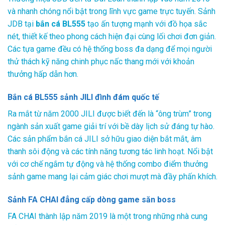
và nhanh chóng nổi bật trong lĩnh vực game trực tuyến. Sảnh
JDB tại
bắn cá BL555
tạo ấn tượng mạnh với đồ họa sắc
nét, thiết kế theo phong cách hiện đại cùng lối chơi đơn giản.
Các tựa game đều có hệ thống boss đa dạng để mọi người
thử thách kỹ năng chinh phục nấc thang mới với khoản
thưởng hấp dẫn hơn.
Bắn cá BL555 sảnh JILI đình đám quốc tế
Ra mắt từ năm 2000 JILI được biết đến là “ông trùm” trong
ngành sản xuất game giải trí với bề dày lịch sử đáng tự hào.
Các sản phẩm bắn cá JILI sở hữu giao diện bắt mắt, âm
thanh sôi động và các tính năng tương tác linh hoạt. Nổi bật
với cơ chế ngắm tự động và hệ thống combo điểm thưởng
sảnh game mang lại cảm giác chơi mượt mà đầy phấn khích.
Sảnh FA CHAI đẳng cấp dòng game săn boss
FA CHAI thành lập năm 2019 là một trong những nhà cung