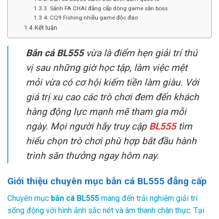
Sảnh FA CHAI đẳng cấp dòng game săn boss
CQ9 Fishing nhiều game độc đáo
Kết luận
Bắn cá BL555
vừa là điểm hẹn giải trí thú
vị sau những giờ học tập, làm việc mệt
mỏi vừa có cơ hội kiếm tiền làm giàu. Với
giá trị xu cao các trò chơi đem đến khách
hàng động lực mạnh mẽ tham gia mỗi
ngày. Mọi người hãy truy cập
BL555
tìm
hiểu chọn trò chơi phù hợp bắt đầu hành
trình săn thưởng ngay hôm nay.
Giới thiệu chuyên mục bắn cá BL555 đẳng cấp
Chuyên mục
bắn cá BL555
mang đến trải nghiệm giải trí
sống động với hình ảnh sắc nét và âm thanh chân thực. Tại