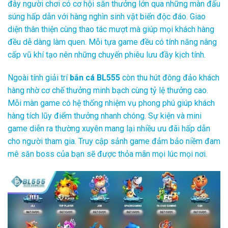
đây người chơi có cơ hội săn thưởng lớn qua những màn đấu
súng hấp dẫn với hàng nghìn sinh vật biển độc đáo. Giao
diện thân thiện cùng thao tác mượt mà giúp mọi khách hàng
đều dễ dàng làm quen. Mỗi tựa game đều có tính năng nâng
cấp vũ khí tạo nên những chuyến phiêu lưu đầy kịch tính.
Ngoài tính giải trí
bắn cá BL555
còn thu hút đông đảo khách
hàng nhờ cơ chế thưởng minh bạch cùng tỷ lệ thưởng cao.
Mỗi màn game có hệ thống nhiệm vụ phong phú giúp khách
hàng tích lũy điểm thưởng nhanh chóng. Sự kiện và mini
game diễn ra thường xuyên mang lại nhiều ưu đãi hấp dẫn
cho người tham gia. Truy cập sảnh game đảm bảo niềm đam
mê săn boss của bạn sẽ được thỏa mãn mọi lúc mọi nơi.