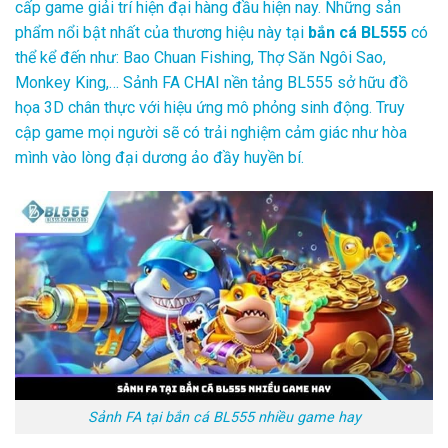
cấp game giải trí hiện đại hàng đầu hiện nay. Những sản
phẩm nổi bật nhất của thương hiệu này tại
bắn cá BL555
có
thể kể đến như: Bao Chuan Fishing, Thợ Săn Ngôi Sao,
Monkey King,… Sảnh FA CHAI nền tảng BL555 sở hữu đồ
họa 3D chân thực với hiệu ứng mô phỏng sinh động. Truy
cập game mọi người sẽ có trải nghiệm cảm giác như hòa
mình vào lòng đại dương ảo đầy huyền bí.
Sảnh FA tại bắn cá BL555 nhiều game hay