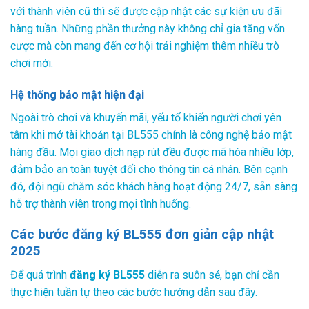
với thành viên cũ thì sẽ được cập nhật các sự kiện ưu đãi
hàng tuần. Những phần thưởng này không chỉ gia tăng vốn
cược mà còn mang đến cơ hội trải nghiệm thêm nhiều trò
chơi mới.
Hệ thống bảo mật hiện đại
Ngoài trò chơi và khuyến mãi, yếu tố khiến người chơi yên
tâm khi mở tài khoản tại BL555 chính là công nghệ bảo mật
hàng đầu. Mọi giao dịch nạp rút đều được mã hóa nhiều lớp,
đảm bảo an toàn tuyệt đối cho thông tin cá nhân. Bên cạnh
đó, đội ngũ chăm sóc khách hàng hoạt động 24/7, sẵn sàng
hỗ trợ thành viên trong mọi tình huống.
Các bước đăng ký BL555 đơn giản cập nhật
2025
Để quá trình
đăng ký BL555
diễn ra suôn sẻ, bạn chỉ cần
thực hiện tuần tự theo các bước hướng dẫn sau đây.