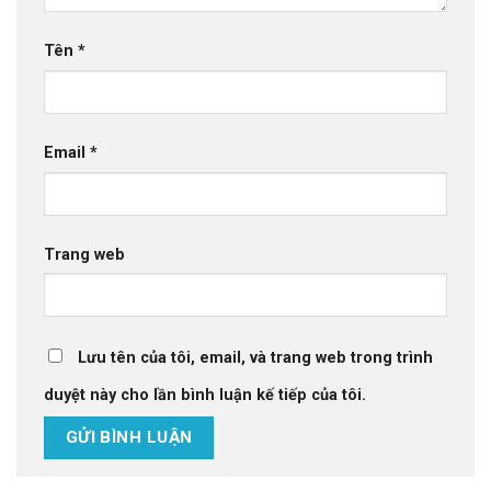
Tên
*
Email
*
Trang web
Lưu tên của tôi, email, và trang web trong trình
duyệt này cho lần bình luận kế tiếp của tôi.