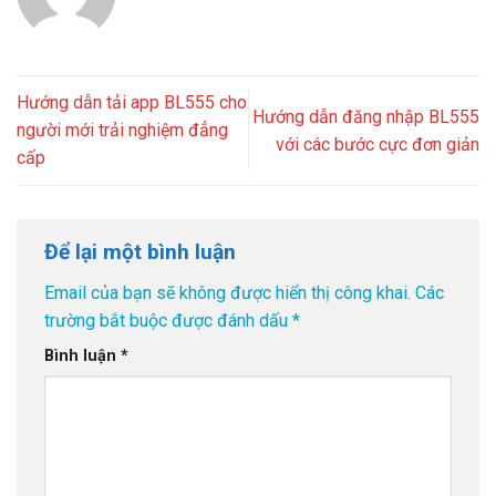
Hướng dẫn tải app BL555 cho
Hướng dẫn đăng nhập BL555
người mới trải nghiệm đẳng
với các bước cực đơn giản
cấp
Để lại một bình luận
Email của bạn sẽ không được hiển thị công khai.
Các
trường bắt buộc được đánh dấu
*
Bình luận
*