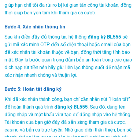
giúp hạn chế tối đa rủi ro bị kẻ gian tấn công tài khoản, đồng
thời giúp bạn yên tâm khi tham gia cá cược.
Bước 4: Xác nhận thông tin
Sau khi điền đầy đủ thông tin, hệ thống
đăng ký BL555
sẽ
gửi mã xác minh OTP đến số điện thoại hoặc email của bạn
để xác nhận tài khoản thuộc về bạn, đồng thời tăng tính bảo
mật. Đây là bước quan trọng đảm bảo an toàn trong các giao
dịch nạp rút tiền nên hãy giữ liên lạc thông suốt để nhận mã
xác nhận nhanh chóng và thuận lợi.
Bước 5: Hoàn tất đăng ký
Khi đã xác nhận thành công, bạn chỉ cần nhấn nút “Hoàn tất”
để hoàn thành quá trình
đăng ký BL555
. Sau đó, dùng tên
đăng nhập và mật khẩu vừa tạo để đăng nhập vào hệ thống.
Tài khoản của bạn giờ đây đã sẵn sàng tham gia cá cược,
casino và bắn cá trực tuyến. Nhờ giao diện thân thiện, bạn sẽ